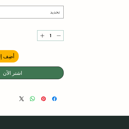
تحديد
أضِف إل
اشترِ الآن