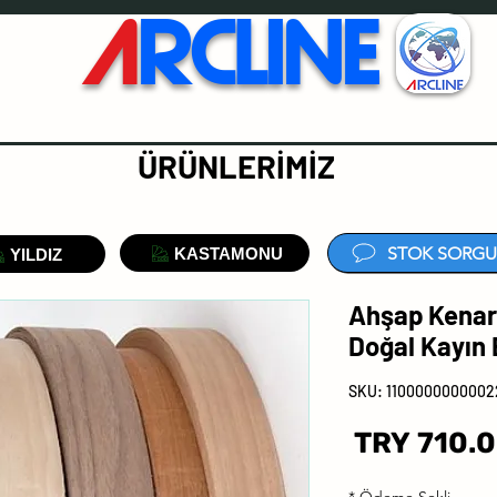
A
RCLINE
ÜRÜNLERİMİZ
STOK SORGU
KASTAMONU
YILDIZ
Ahşap Kenar
Doğal Kayın
السعر