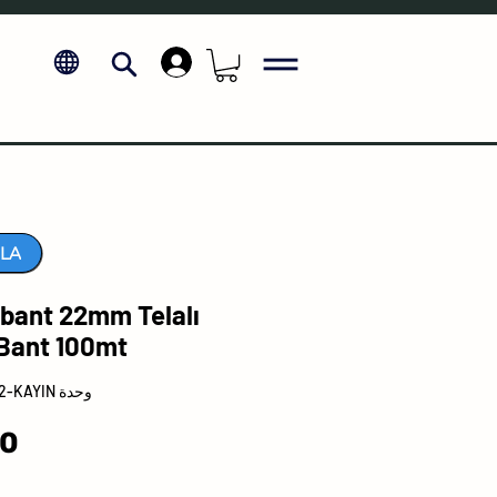
.
LA
bant 22mm Telalı
 Bant 100mt
وحدة SKU: 11000000000022-KAYIN