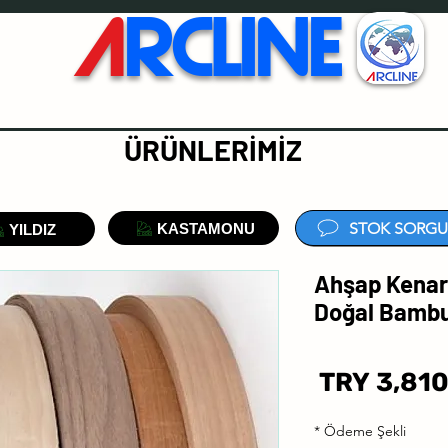
A
RCLINE
ÜRÜNLERİMİZ
STOK SORGU
KASTAMONU
YILDIZ
Ahşap Kenar
Doğal Bambu
السعر
*
Ödeme Şekli