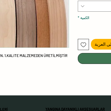
الكمية
*
ى العربة
N. 1.KALITE MALZEMEDEN ÜRETİLMİŞTİR.
YANGINA DAYANIKLI AKSESUARLAR
LERİ