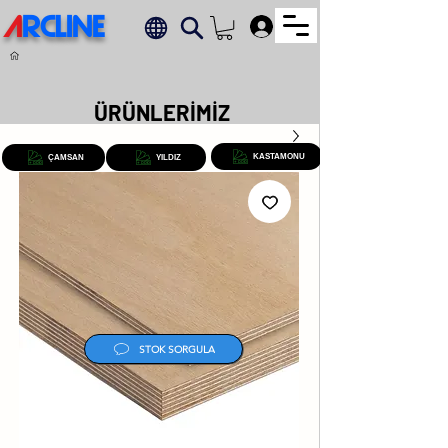
A
RCLINE
.
ÜRÜNLERİMİZ
KASTAMONU
ÇAMSAN
YILDIZ
STOK SORGULA