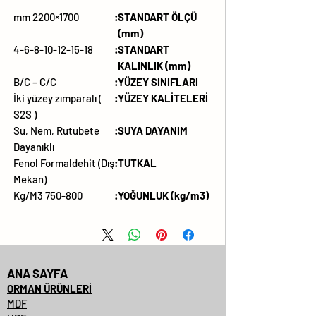
1700×2200 mm
:
STANDART ÖLÇÜ
(mm)
4-6-8-10-12-15-18
:
STANDART
KALINLIK (mm)
B/C – C/C
:
YÜZEY SINIFLARI
İki yüzey zımparalı (
:
YÜZEY KALİTELERİ
S2S )
Su, Nem, Rutubete
:
SUYA DAYANIM
Dayanıklı
Fenol Formaldehit (Dış
:
TUTKAL
Mekan)
750-800 Kg/M3
:
YOĞUNLUK (kg/m3)
ANA SAYFA
ORMAN ÜRÜNLERİ
MDF