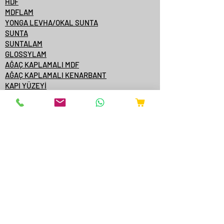
HDF
MDFLAM
YONGA LEVHA/OKAL SUNTA
SUNTA
SUNTALAM
GLOSSYLAM
AĞAÇ KAPLAMALI MDF
AĞAÇ KAPLAMALI KENARBANT
KAPI YÜZEYİ
KONTRPLAK
TEK YÜZE MDFLAM
MDF/SUNTA KATALOGLARI
ÇAMSAN ORDU
YILDIZ ENTEGRE
KASTAMONU ENTEGRE
ÇAMSAN ENTEGRE
TAVERPAN
STARWOOD
AGT
ONLİNE SATIŞ
YANGINA DAYANIKLI AKSESUARLAR
EXTRUDER MAKİNELERİ