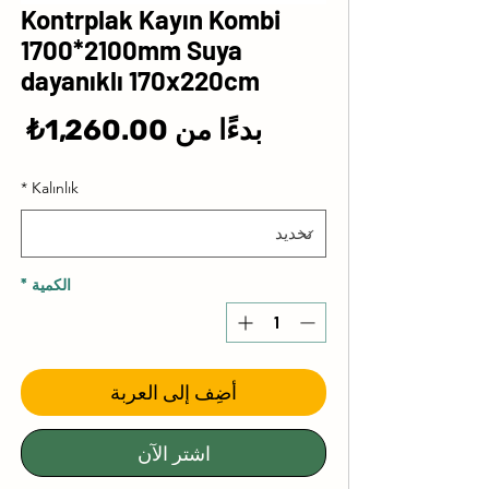
Kontrplak Kayın Kombi
1700*2100mm Suya
dayanıklı 170x220cm
سع
بدءًا من
1,260.00₺
الب
*
Kalınlık
الكمية
*
أضِف إلى العربة
اشترِ الآن