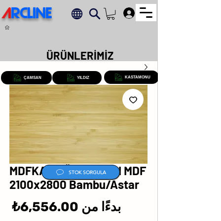
A
RCLINE
.
ÜRÜNLERİMİZ
KASTAMONU
ÇAMSAN
YILDIZ
MDFKAP AĞAÇ KAPLI MDF
STOK SORGULA
2100x2800 Bambu/Astar
سع
بدءًا من
6,556.00₺