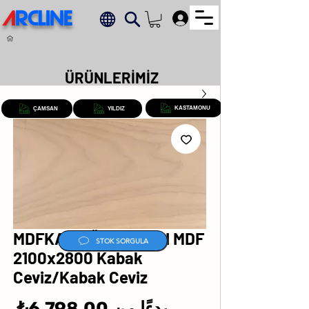
A
RCLINE
.
ÜRÜNLERİMİZ
KASTAMONU
ÇAMSAN
YILDIZ
MDFKAP AĞAÇ KAPLI MDF
STOK SORGULA
2100x2800 Kabak
Ceviz/Kabak Ceviz
سع
بدءًا من
6,798.00₺