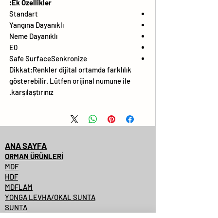
Ek Özellikler:
Standart
Yangına Dayanıklı
Neme Dayanıklı
E0
Safe SurfaceSenkronize
Dikkat:Renkler dijital ortamda farklılık
gösterebilir. Lütfen orijinal numune ile
karşılaştırınız.
ANA SAYFA
ORMAN ÜRÜNLERİ
MDF
HDF
MDFLAM
YONGA LEVHA/OKAL SUNTA
SUNTA
SUNTALAM