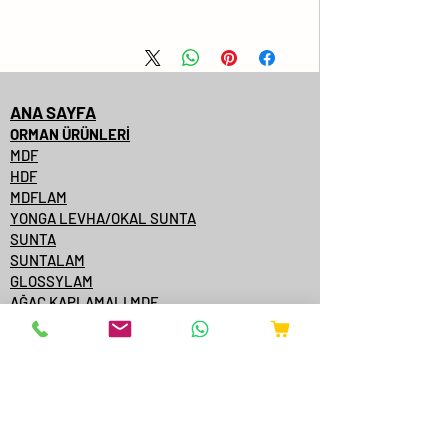
Levha Ölçüsü
No
ANA SAYFA
2100x2800x08
1
ORMAN ÜRÜNLERİ
MDF
2100x2800x12
2
HDF
MDFLAM
2100x2800x16
3
YONGA LEVHA/OKAL SUNTA
SUNTA
2100x2800x18
4
SUNTALAM
GLOSSYLAM
AĞAÇ KAPLAMALI MDF
2100x2800x22
5
AĞAÇ KAPLAMALI KENARBANT
KAPI YÜZEYİ
2100x2800x25
6
KONTRPLAK
TEK YÜZE MDFLAM
2100x2800x30
7
MDF/SUNTA KATALOGLARI
ÇAMSAN ORDU
YILDIZ ENTEGRE