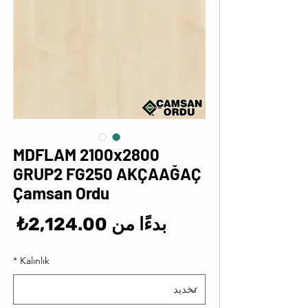
MDFLAM 2100x2800
GRUP2 FG250 AKÇAAĞAÇ
Çamsan Ordu
سع
بدءًا من
2,124.00₺
الب
*
Kalınlık