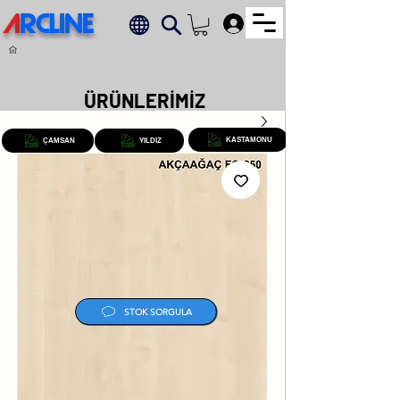
A
RCLINE
.
ÜRÜNLERİMİZ
KASTAMONU
ÇAMSAN
YILDIZ
STOK SORGULA