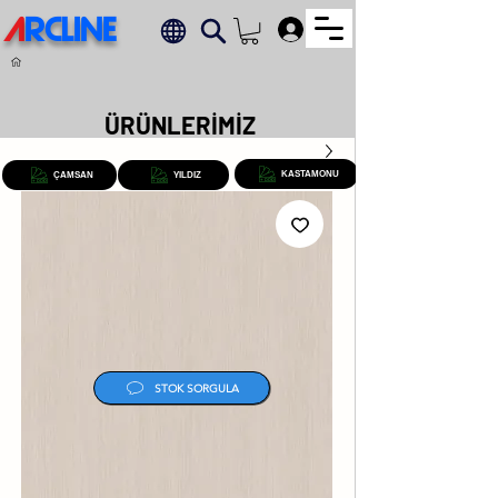
A
RCLINE
.
ÜRÜNLERİMİZ
KASTAMONU
ÇAMSAN
YILDIZ
STOK SORGULA