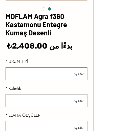
MDFLAM Agra f360
Kastamonu Entegre
Kumaş Desenli
سع
بدءًا من
2,408.00₺
الب
*
URUN TİPİ
*
Kalınlık
*
LEVHA ÖLÇÜLERİ