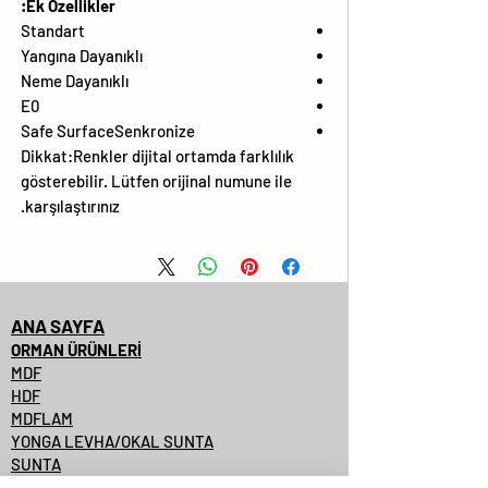
Ek Özellikler:
Standart
Yangına Dayanıklı
Neme Dayanıklı
E0
Safe SurfaceSenkronize
Dikkat:Renkler dijital ortamda farklılık
gösterebilir. Lütfen orijinal numune ile
karşılaştırınız.
ANA SAYFA
ORMAN ÜRÜNLERİ
MDF
HDF
MDFLAM
YONGA LEVHA/OKAL SUNTA
SUNTA
SUNTALAM