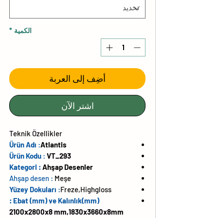
الكمية
*
أضِف إلى العربة
اشترِ الآن
Teknik Özellikler
Ürün Adı
:
Atlantis
Ürün Kodu
:
VT_293
Kategori :
Ahşap Desenler
Ahşap desen
:
Meşe
Yüzey Dokuları
:
Freze,Highgloss
Ebat (mm) ve Kalınlık(mm) :
2100x2800x8 mm,1830x3660x8mm