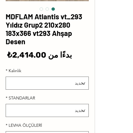
MDFLAM Atlantis vt_293
Yıldız Grup2 210x280
183x366 vt293 Ahşap
Desen
سع
بدءًا من
2,414.00₺
الب
*
Kalınlık
*
STANDARLAR
*
LEVHA ÖLÇÜLERİ