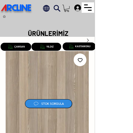
A
RCLINE
.
ÜRÜNLERİMİZ
KASTAMONU
ÇAMSAN
YILDIZ
STOK SORGULA