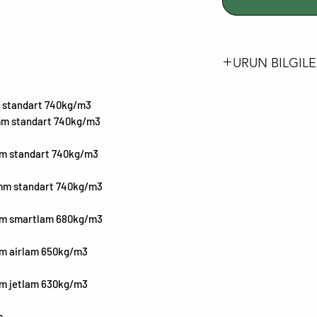
URUN BILGILE
FORMALDEHİT 
standart 740kg/m3
LÜTFEN FSC® S
mm standart 740kg/m3
ÜRÜNLERİMİZİ
DARBEYE VE Çİ
m standart 740kg/m3
DAYANIMI YÜKS
mm standart 740kg/m3
SOLMAYA VE Kİ
DAYANIMLIDIR
mm smartlam 680kg/m3
%99.99'A VARAN AN
YÜZEYLER
m airlam 650kg/m3
KUSURSUZ MAT
m jetlam 630kg/m3
KOLAY TEMİZLE
ÇATLAMAYA DA
m