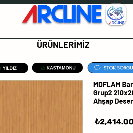
A
RCLINE
ÜRÜNLERİMİZ
STOK SORGU
KASTAMONU
YILDIZ
MDFLAM Bamb
Grup2 210x2
Ahşap Desen
سعر
2,414.00
البيع