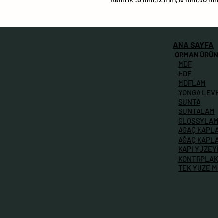
ANA SAYFA
ORMAN ÜRÜN
MDF
HDF
MDFLAM
YONGA LEV
SUNTA
SUNTALAM
GLOSSYLA
AĞAÇ KAPL
AĞAÇ KAPL
KAPI YÜZEY
KONTRPLAK
TEK YÜZE 