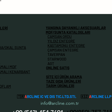
YANGINA DAYANIKLI AKSESUARLAR
LERİ
MDF/SUNTA KATALOGLARI
ÇAMSAN ORDU
YILDIZ ENTEGRE
KASTAMONU ENTEGRE
HA/OKAL SUNTA
ÇAMSAN ENTEGRE
TAVERPAN
STARWOOD
M
AGT
AMALI MDF
ONLİNE SATIŞ
AMALI KENARBANT
İ
SİTE İÇİ ÜRÜN ARAMA
TAZE GIDA ÜRÜNLERİ
TARIM ÜRÜNLERİ
MDFLAM
🇹🇷
A
RCLINE IC VE DIS TIC.LTD.STI.
🇰🇿
A
RCLINE LLP
info@arcline.com.tr