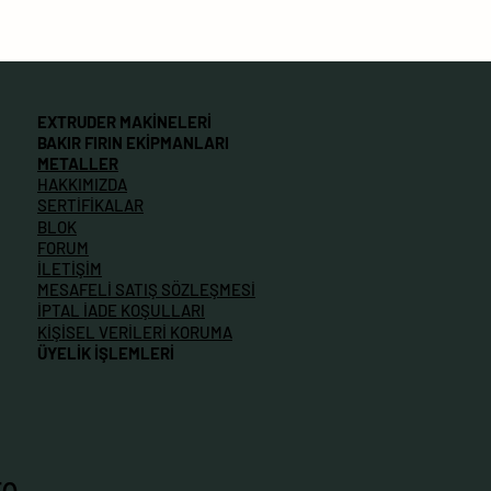
EXTRUDER MAKİNELERİ
BAKIR FIRIN EKİPMANLARI
METALLER
HAKKIMIZDA
SERTİFİKALAR
BLOK
FORUM
İLETİŞİM
MESAFELİ SATIŞ SÖZLEŞMESİ
İPTAL İADE KOŞULLARI
KİŞİSEL VERİLERİ KORUMA
ÜYELİK İŞLEMLERİ