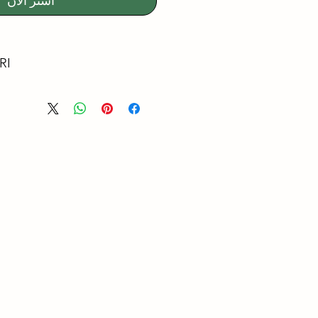
اشترِ الآن
RI
EMİSYONU
ERTİFİKALI
 SORUNUZ.
ZİLMEYE KARŞI YÜZEY
EKTİR
MYASALLARA KARŞI
TİBAKTERİYEL
 YÜZEYLER
NİR
YANIKLI