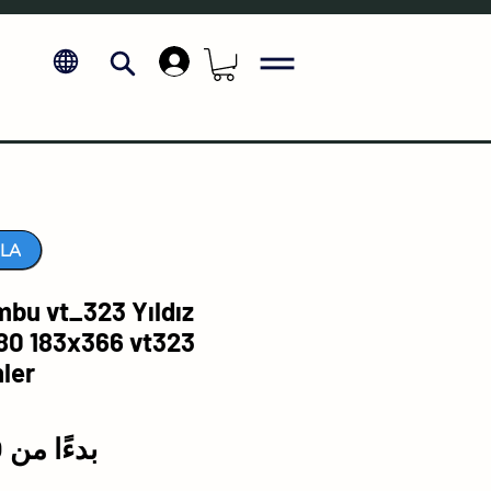
.
LA
u vt_323 Yıldız
80 183x366 vt323
ler
بدءًا من
₺