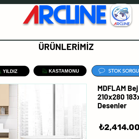
A
RCLINE
ÜRÜNLERİMİZ
STOK SORGU
KASTAMONU
YILDIZ
MDFLAM Bej 
210x280 183
Desenler
سعر
2,414.00
البيع