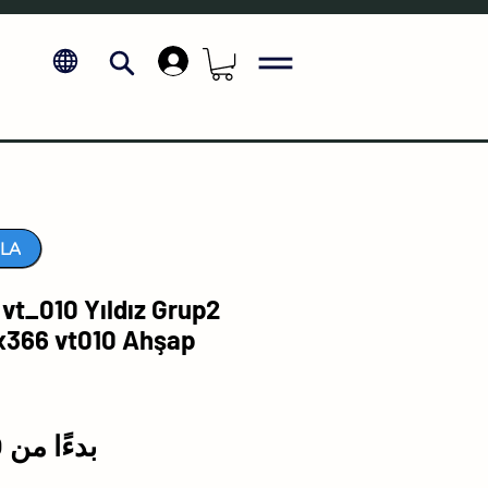
.
LA
vt_010 Yıldız Grup2
x366 vt010 Ahşap
بدءًا من
₺