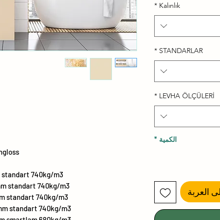
*
Kalınlık
*
STANDARLAR
*
LEVHA ÖLÇÜLERİ
الكمية
*
hgloss
standart 740kg/m3
mm standart 740kg/m3
ى العربة
m standart 740kg/m3
mm standart 740kg/m3
mm smartlam 680kg/m3