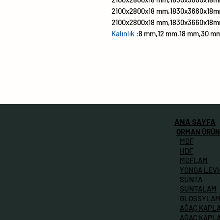
2100x2800x18 mm,1830x3660x18m
2100x2800x18 mm,1830x3660x18m
Kalınlık :
8 mm,12 mm,18 mm,30 m
ANA SAYFA
ORMAN ÜRÜN
MDF
HDF
MDFLAM
YONGA LEV
SUNTA
SUNTALAM
GLOSSYLA
AĞAÇ KAPL
AĞAÇ KAPL