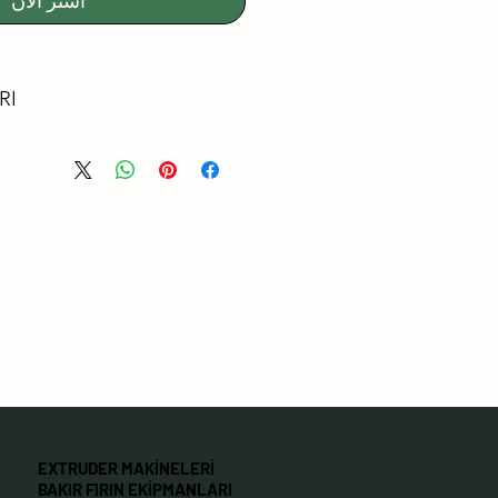
اشترِ الآن
RI
EMİSYONU
ERTİFİKALI
 SORUNUZ.
ZİLMEYE KARŞI YÜZEY
EKTİR
MYASALLARA KARŞI
TİBAKTERİYEL
 YÜZEYLER
NİR
EXTRUDER MAKİNELERİ
YANIKLI
BAKIR FIRIN EKİPMANLARI