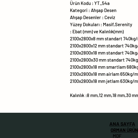
Ürün Kodu : YT_54a
Kategori : Ahşap Desen
Ahşap Desenler : Ceviz
Yüzey Dokuları : Masif,Serenity
Ebat (mm) ve Kalınlık(mm) :
2100x2800x8 mm standart 740kg
2100x2800x12 mm standart 740k
2100x2800x18 mm standart 740k
2100x2800x30 mm standart 740k
2100x2800x18 mm smartlam 680k
2100x2800x18 mm airlam 650kg/
2100x2800x18 mm jetlam 630kg/
Kalınlık :8 mm,12 mm,18 mm,30 m
ANA SAYFA
ORMAN ÜRÜN
MDF