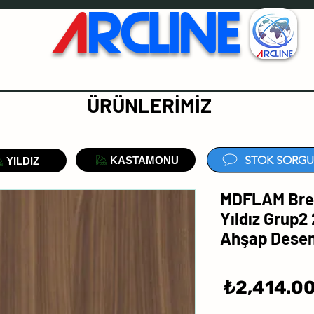
A
RCLINE
ÜRÜNLERİMİZ
STOK SORGU
KASTAMONU
YILDIZ
MDFLAM Brez
Yıldız Grup2
Ahşap Dese
سعر
2,414.00
البيع