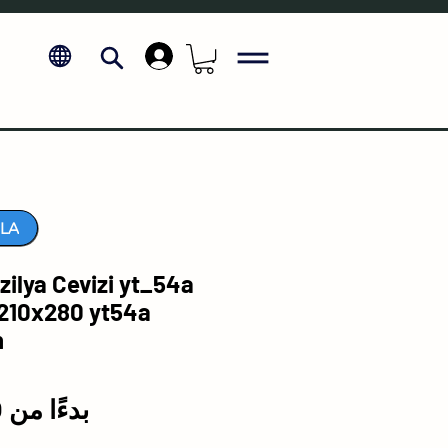
.
LA
ilya Cevizi yt_54a
 210x280 yt54a
n
بدءًا من
₺