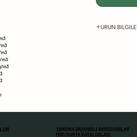
URUN BILGILE
/m3
FORMALDEHİT 
g/m3
LÜTFEN FSC® S
g/m3
ÜRÜNLERİMİZİ
g/m3
DARBEYE VE Çİ
g/m3
m3
DAYANIMI YÜKS
m3
SOLMAYA VE Kİ
DAYANIMLIDIR
m
%99.99'A VARAN AN
YÜZEYLER
KUSURSUZ MAT
KOLAY TEMİZLE
YANGINA DAYANIKLI AKSESUARLAR
LERİ
ÇATLAMAYA DA
MDF/SUNTA KATALOGLARI