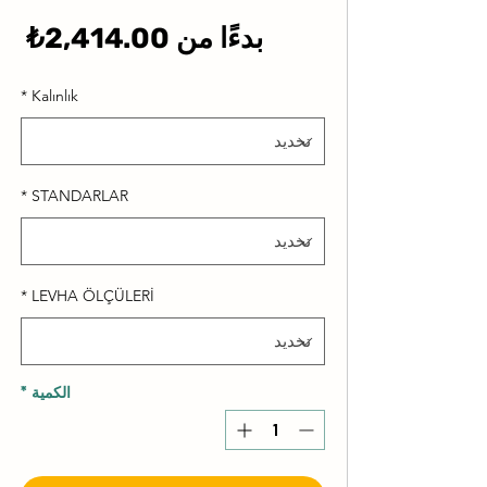
سع
بدءًا من
2,414.00₺
الب
*
Kalınlık
*
STANDARLAR
*
LEVHA ÖLÇÜLERİ
الكمية
*