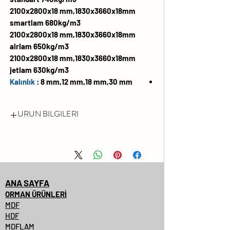
2100x2800x18 mm,1830x3660x18mm
smartlam 680kg/m3
2100x2800x18 mm,1830x3660x18mm
airlam 650kg/m3
2100x2800x18 mm,1830x3660x18mm
jetlam 630kg/m3
Kalınlık :
8 mm,12 mm,18 mm,30 mm
URUN BILGILERI
FORMALDEHİT EMİSYONU
LÜTFEN FSC® SERTİFİKALI
ÜRÜNLERİMİZİ SORUNUZ.
DARBEYE VE ÇİZİLMEYE KARŞI
ANA SAYFA
YÜZEY DAYANIMI YÜKSEKTİR
ORMAN ÜRÜNLERİ
MDF
SOLMAYA VE KİMYASALLARA
HDF
KARŞI DAYANIMLIDIR
MDFLAM