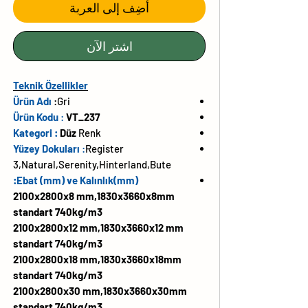
أضِف إلى العربة
اشترِ الآن
Teknik Özellikler
Ürün Adı
:
Gri
Ürün Kodu
:
VT_237
Kategori :
Düz
Renk
Yüzey Dokuları
:
Register
3,Natural,Serenity,Hinterland,Bute
Ebat (mm) ve Kalınlık(mm):
2100x2800x8 mm,1830x3660x8mm
standart 740kg/m3
2100x2800x12 mm,1830x3660x12 mm
standart 740kg/m3
2100x2800x18 mm,1830x3660x18mm
standart 740kg/m3
2100x2800x30 mm,1830x3660x30mm
standart 740kg/m3