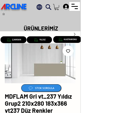
A
RCLINE
.
ÜRÜNLERİMİZ
KASTAMONU
ÇAMSAN
YILDIZ
STOK SORGULA
MDFLAM Gri vt_237 Yıldız
Grup2 210x280 183x366
vt237 Düz Renkler