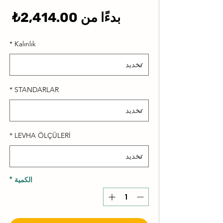
سع
بدءًا من
2,414.00₺
الب
*
Kalınlık
*
STANDARLAR
*
LEVHA ÖLÇÜLERİ
الكمية
*