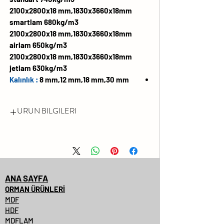
2100x2800x18 mm,1830x3660x18mm
smartlam 680kg/m3
2100x2800x18 mm,1830x3660x18mm
airlam 650kg/m3
2100x2800x18 mm,1830x3660x18mm
jetlam 630kg/m3
Kalınlık :
8 mm,12 mm,18 mm,30 mm
URUN BILGILERI
FORMALDEHİT EMİSYONU
LÜTFEN FSC® SERTİFİKALI
ÜRÜNLERİMİZİ SORUNUZ.
DARBEYE VE ÇİZİLMEYE KARŞI
ANA SAYFA
YÜZEY DAYANIMI YÜKSEKTİR
ORMAN ÜRÜNLERİ
MDF
SOLMAYA VE KİMYASALLARA
HDF
KARŞI DAYANIMLIDIR
MDFLAM