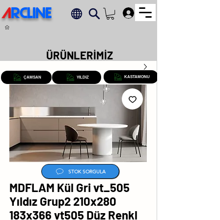
A
RCLINE
.
ÜRÜNLERİMİZ
KASTAMONU
ÇAMSAN
YILDIZ
STOK SORGULA
MDFLAM Kül Gri vt_505
Yıldız Grup2 210x280
183x366 vt505 Düz Renkl