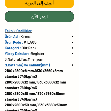
أضِف إلى العربة
اشترِ الآن
Teknik Özellikler
Ürün Adı
:
Kırmızı
Ürün Kodu
:
VT_505
Kategori :
Düz
Renk
Yüzey Dokuları
:
Register
3,Natural,Taş,Milenyum
Ebat (mm) ve Kalınlık(mm):
2100x2800x8 mm,1830x3660x8mm
standart 740kg/m3
2100x2800x12 mm,1830x3660x12 mm
standart 740kg/m3
2100x2800x18 mm,1830x3660x18mm
standart 740kg/m3
2100x2800x30 mm,1830x3660x30mm
standart 740kg/m3