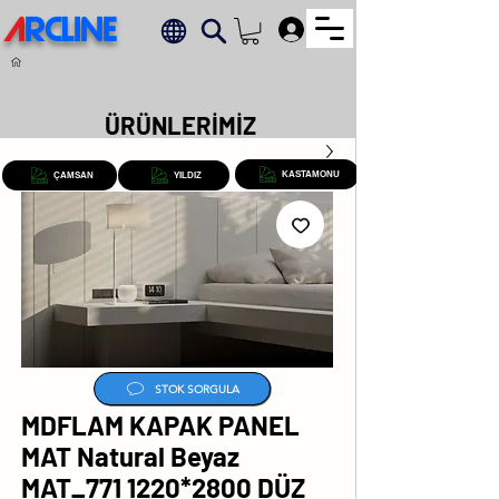
A
RCLINE
.
ÜRÜNLERİMİZ
KASTAMONU
ÇAMSAN
YILDIZ
STOK SORGULA
MDFLAM KAPAK PANEL
MAT Natural Beyaz
MAT_771 1220*2800 DÜZ