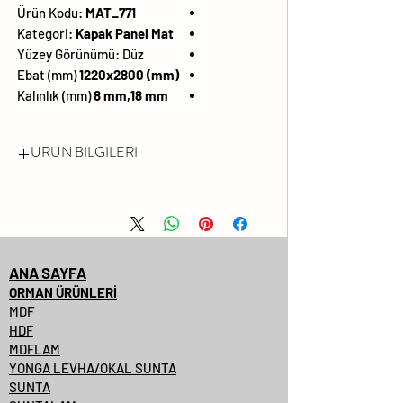
Ürün Kodu:
MAT_771
Kategori:
Kapak Panel Mat
Yüzey Görünümü:
Düz
Ebat (mm)
1220x2800 (mm)
Kalınlık (mm)
8 mm,18 mm
URUN BILGILERI
FORMALDEHİT EMİSYONU
LÜTFEN FSC® SERTİFİKALI
ÜRÜNLERİMİZİ SORUNUZ.
DARBEYE VE ÇİZİLMEYE KARŞI
ANA SAYFA
YÜZEY DAYANIMI YÜKSEKTİR
ORMAN ÜRÜNLERİ
MDF
SOLMAYA VE KİMYASALLARA
HDF
KARŞI DAYANIMLIDIR
MDFLAM
PARLAKLIK
YONGA LEVHA/OKAL SUNTA
SUNTA
%99.99'A VARAN