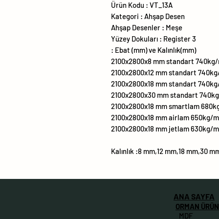
Ürün Kodu : VT_13A
Kategori : Ahşap Desen
Ahşap Desenler : Meşe
Yüzey Dokuları : Register 3
Ebat (mm) ve Kalınlık(mm) :
2100x2800x8 mm standart 740kg
2100x2800x12 mm standart 740k
2100x2800x18 mm standart 740k
2100x2800x30 mm standart 740k
2100x2800x18 mm smartlam 680k
2100x2800x18 mm airlam 650kg/
2100x2800x18 mm jetlam 630kg/
Kalınlık :8 mm,12 mm,18 mm,30 m
ANA SAYFA
ORMAN ÜRÜN
MDF