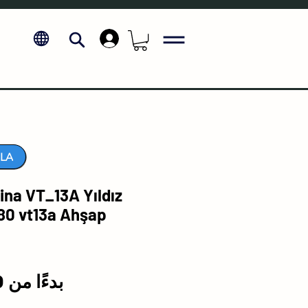
.
LA
na VT_13A Yıldız
80 vt13a Ahşap
بدءًا من
₺