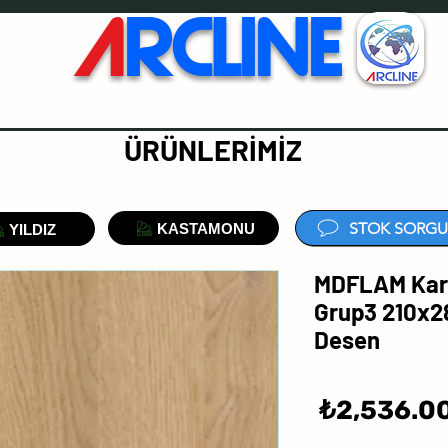
A
RCLINE
ÜRÜNLERİMİZ
STOK SORGU
KASTAMONU
YILDIZ
MDFLAM Kari
Grup3 210x2
Desen
سعر
2,536.00
البيع