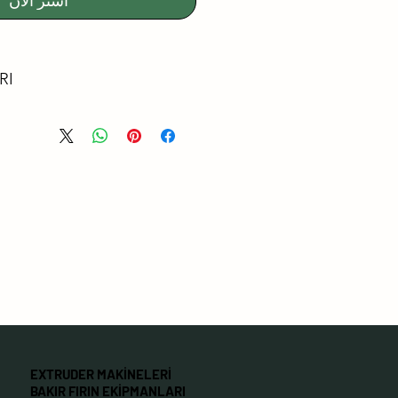
اشترِ الآن
RI
EMİSYONU
ERTİFİKALI
 SORUNUZ.
ZİLMEYE KARŞI YÜZEY
EKTİR
MYASALLARA KARŞI
TİBAKTERİYEL
 YÜZEYLER
NİR
EXTRUDER MAKİNELERİ
YANIKLI
BAKIR FIRIN EKİPMANLARI