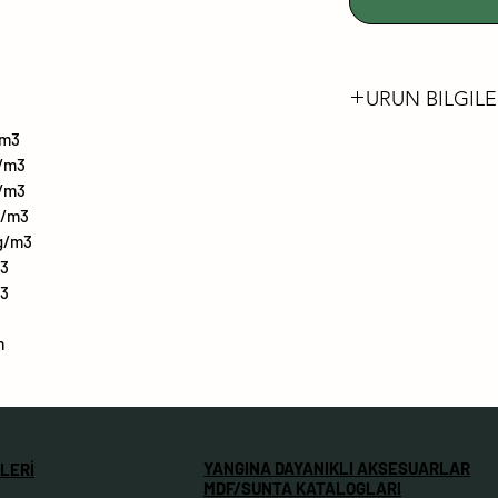
URUN BILGILE
/m3
FORMALDEHİT 
g/m3
LÜTFEN FSC® S
g/m3
ÜRÜNLERİMİZİ
g/m3
DARBEYE VE Çİ
g/m3
m3
DAYANIMI YÜKS
m3
SOLMAYA VE Kİ
DAYANIMLIDIR
m
%99.99'A VARAN AN
YÜZEYLER
KUSURSUZ MAT
KOLAY TEMİZLE
YANGINA DAYANIKLI AKSESUARLAR
LERİ
ÇATLAMAYA DA
MDF/SUNTA KATALOGLARI