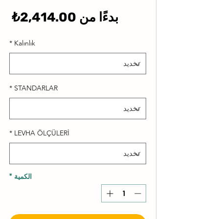
سع
بدءًا من
2,414.00₺
الب
*
Kalınlık
*
STANDARLAR
*
LEVHA ÖLÇÜLERİ
الكمية
*