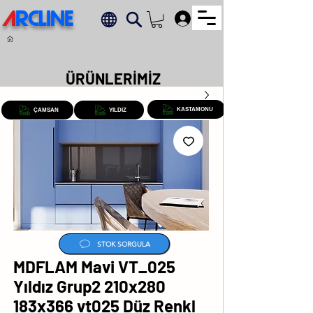
A
RCLINE
.
ÜRÜNLERİMİZ
KASTAMONU
ÇAMSAN
YILDIZ
STOK SORGULA
MDFLAM Mavi VT_025
Yıldız Grup2 210x280
183x366 vt025 Düz Renkl