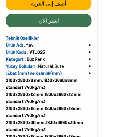
أضِف إلى العربة
اشترِ الآن
Teknik Özellikler
Ürün Adı
:
Mavi
Ürün Kodu
:
VT_025
Kategori :
Düz
Renk
Yüzey Dokuları
:
Natural,Bute
Ebat (mm) ve Kalınlık(mm):
2100x2800x8 mm,1830x3660x8mm
standart 740kg/m3
2100x2800x12 mm,1830x3660x12 mm
standart 740kg/m3
2100x2800x18 mm,1830x3660x18mm
standart 740kg/m3
2100x2800x30 mm,1830x3660x30mm
standart 740kg/m3
2100x2800x18 mm,1830x3660x18mm