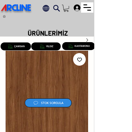
A
RCLINE
.
ÜRÜNLERİMİZ
KASTAMONU
ÇAMSAN
YILDIZ
STOK SORGULA