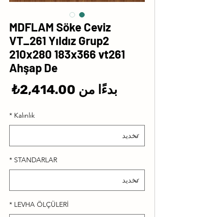
MDFLAM Söke Ceviz
VT_261 Yıldız Grup2
210x280 183x366 vt261
Ahşap De
سع
بدءًا من
2,414.00₺
الب
*
Kalınlık
*
STANDARLAR
*
LEVHA ÖLÇÜLERİ