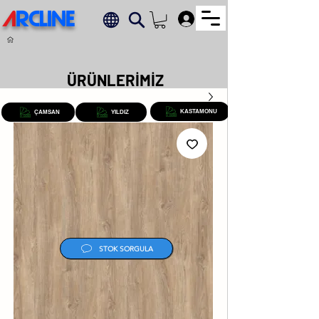
A
RCLINE
.
ÜRÜNLERİMİZ
KASTAMONU
ÇAMSAN
YILDIZ
STOK SORGULA