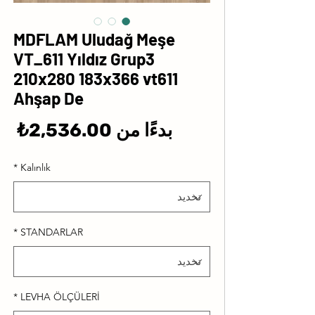
MDFLAM Uludağ Meşe
VT_611 Yıldız Grup3
210x280 183x366 vt611
Ahşap De
سع
بدءًا من
2,536.00₺
الب
*
Kalınlık
*
STANDARLAR
*
LEVHA ÖLÇÜLERİ