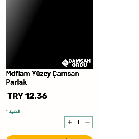
Mdflam Yüzey Çamsan
Parlak
ال
الكمية
*