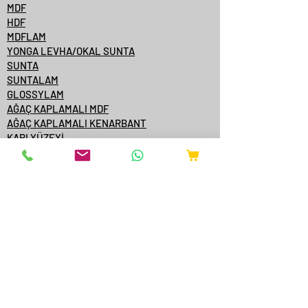
MDF
HDF
MDFLAM
YONGA LEVHA/OKAL SUNTA
SUNTA
SUNTALAM
GLOSSYLAM
AĞAÇ KAPLAMALI MDF
AĞAÇ KAPLAMALI KENARBANT
KAPI YÜZEYİ
KONTRPLAK
TEK YÜZE MDFLAM
MDF/SUNTA KATALOGLARI
ÇAMSAN ORDU
YILDIZ ENTEGRE
KASTAMONU ENTEGRE
ÇAMSAN ENTEGRE
TAVERPAN
STARWOOD
AGT
ONLİNE SATIŞ