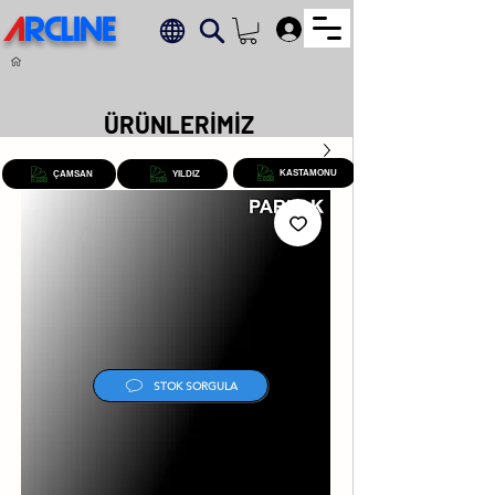
A
RCLINE
.
ÜRÜNLERİMİZ
KASTAMONU
ÇAMSAN
YILDIZ
STOK SORGULA