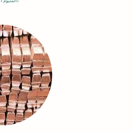
ألمنيوم 97٪ ، 99.7٪