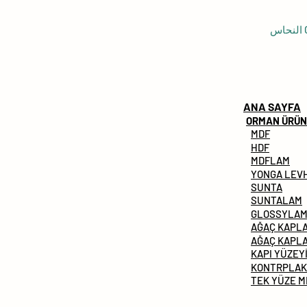
C
ANA SAYFA
ORMAN ÜRÜN
MDF
HDF
MDFLAM
YONGA LEV
SUNTA
SUNTALAM
GLOSSYLA
AĞAÇ KAPL
AĞAÇ KAPL
KAPI YÜZEY
KONTRPLAK
TEK YÜZE 