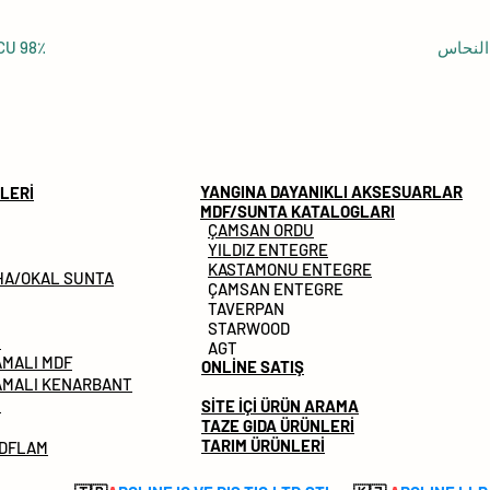
النحاس U 98٪
YANGINA DAYANIKLI AKSESUARLAR
LERİ
MDF/SUNTA KATALOGLARI
ÇAMSAN ORDU
YILDIZ ENTEGRE
KASTAMONU ENTEGRE
HA/OKAL SUNTA
ÇAMSAN ENTEGRE
TAVERPAN
STARWOOD
M
AGT
AMALI MDF
ONLİNE SATIŞ
AMALI KENARBANT
İ
SİTE İÇİ ÜRÜN ARAMA
TAZE GIDA ÜRÜNLERİ
TARIM ÜRÜNLERİ
MDFLAM