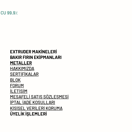
النحاس CU 99.9٪
EXTRUDER MAKİNELERİ
BAKIR FIRIN EKİPMANLARI
METALLER
HAKKIMIZDA
SERTİFİKALAR
BLOK
FORUM
İLETİŞİM
MESAFELİ SATIŞ SÖZLEŞMESİ
İPTAL İADE KOŞULLARI
KİŞİSEL VERİLERİ KORUMA
ÜYELİK İŞLEMLERİ