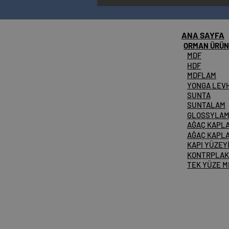
ANA SAYFA
ORMAN ÜRÜN
MDF
HDF
MDFLAM
YONGA LEV
SUNTA
SUNTALAM
GLOSSYLA
AĞAÇ KAPL
AĞAÇ KAPL
KAPI YÜZEY
KONTRPLAK
TEK YÜZE 