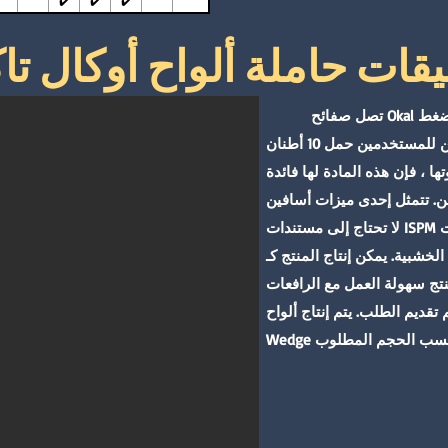
✔️
✔️
✔️
قات حاملة ألواح أوكال تا
تصل صفائح Okal إلى قدرة تحمل عالية القوة مع ارتفاع الضغط
والغراء ووقت الطهي أثناء التصنيع. يمكن للمستخدمين حمل 10 أطنان
ا ، فإن هذه المادة لها فائدة
ثل إحدى ميزات أسافين Okal في أنها
لا تحتاج إلى مستندات ISPM التي تحدد معيار التعبئة مثل المنتجات
الخشبية. يمكن إنتاج المنتج كـ E1 أو E2 حسب الحاجة. احصل على
نتج سهولة العمل مع الرافعات
م الطلب. يتم إنتاج ألواح Okal