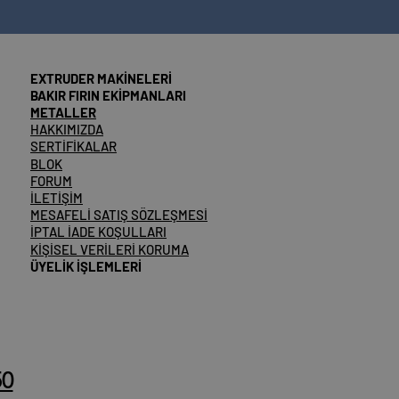
EXTRUDER MAKİNELERİ
BAKIR FIRIN EKİPMANLARI
METALLER
HAKKIMIZDA
SERTİFİKALAR
BLOK
FORUM
İLETİŞİM
MESAFELİ SATIŞ SÖZLEŞMESİ
İPTAL İADE KOŞULLARI
KİŞİSEL VERİLERİ KORUMA
ÜYELİK İŞLEMLERİ
50