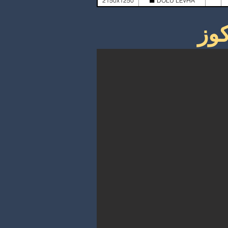
2150x1250
⬛ DOLU LEVHA
كوز