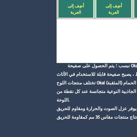
أضِف إلى
أضِف إلى
العربة
العربة
نبسب ؛ يتم الحصول على صفيحة Okal عن طريق الضغط على الرقائق التي يتم الحصول عليها من المواد الخام للخشب عن طريق تطبيق المادة اللاصقة
تختلف منتجات اللوح Okal (المثقبة) في سمكها ، حيث تختلف مناطق استخدامها. تختلف السماكات المستخدمة في خزائن المطبخ وغرف النوم وخزائن الحمام
 الجاذبية النوعية متجانسة عند كل نقطة من
اللوحة.