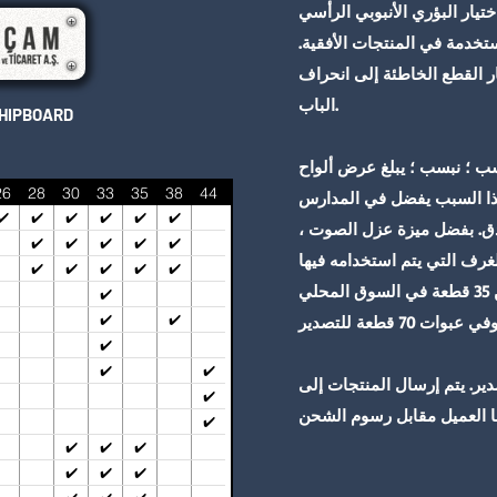
تيار البؤري الأنبوبي الرأسي
ستخدمة في المنتجات الأفقية.
يار القطع الخاطئة إلى انحراف
الباب.
أبعاد BOARD
سب ؛ يبلغ عرض ألواح Okal 35 ملم
26
28
30
33
35
38
44
ة تصل إلى 40 دقيقة. لهذا السبب يفضل في المدارس
✔️
✔️
✔️
✔️
✔️
✔️
دق. بفضل ميزة عزل الصوت ،
✔️
✔️
✔️
✔️
✔️
تي يتم استخدامه فيها. & nbsp؛ يباع
✔️
✔️
✔️
✔️
✔️
المنتج على منصة نقالة ، وهو في عبوات من 35 قطعة في السوق المحلي
✔️
✔️
✔️
✔️
✔️
✔️
دير. يتم إرسال المنتجات إلى
✔️
✔️
✔️
✔️
✔️
✔️
✔️
✔️