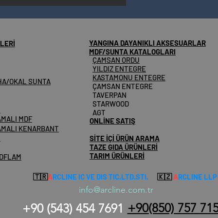
YANGINA DAYANIKLI AKSESUARLAR
LERİ
MDF/SUNTA KATALOGLARI
ÇAMSAN ORDU
YILDIZ ENTEGRE
KASTAMONU ENTEGRE
HA/OKAL SUNTA
ÇAMSAN ENTEGRE
TAVERPAN
STARWOOD
M
AGT
AMALI MDF
ONLİNE SATIŞ
AMALI KENARBANT
İ
SİTE İÇİ ÜRÜN ARAMA
TAZE GIDA ÜRÜNLERİ
TARIM ÜRÜNLERİ
MDFLAM
🇹🇷
A
RCLINE IC VE DIS TIC.LTD.STI.
🇰🇿
A
RCLINE LLP
info@arcline.com.tr
+90(850) 757 71
+90 (54
3) 454 7691