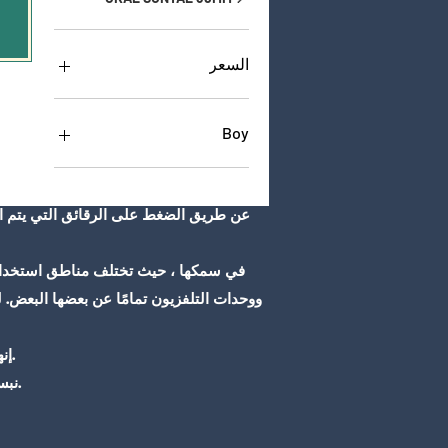
السعر
Boy
2050
2100
2150
ووحدات التلفزيون تمامًا عن بعضها البعض. ل
إنها مادة منخفضة الوزن ، ومع ذلك فهي مقاومة للتأثيرات. تكلفتها منخفضة. يوفر عزل الصوت والحرارة ومقاوم للحريق.
نبسب ؛ نبسب ؛ نبسب ؛ نبسب ؛ نبسب ؛ نبسب ؛ وفقًا لطلب العميل ، يمكن إنتاج منتجات مقاس 35 مم كمقاومة للحريق.