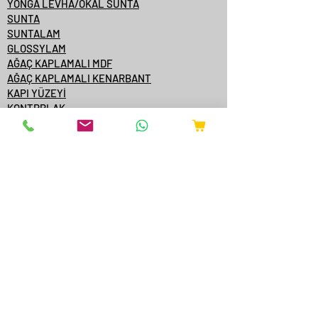
YONGA LEVHA/OKAL SUNTA
SUNTA
SUNTALAM
GLOSSYLAM
AĞAÇ KAPLAMALI MDF
AĞAÇ KAPLAMALI KENARBANT
KAPI YÜZEYİ
KONTRPLAK
TEK YÜZE MDFLAM
MDF/SUNTA KATALOGLARI
ÇAMSAN ORDU
YILDIZ ENTEGRE
KASTAMONU ENTEGRE
ÇAMSAN ENTEGRE
TAVERPAN
STARWOOD
AGT
ONLİNE SATIŞ
YANGINA DAYANIKLI AKSESUARLAR
EXTRUDER MAKİNELERİ
BAKIR FIRIN EKİPMANLARI
METALLER