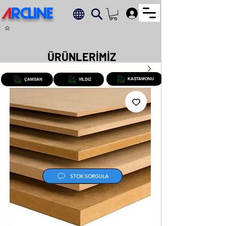
A
RCLINE
.
ÜRÜNLERİMİZ
KASTAMONU
ÇAMSAN
YILDIZ
STOK SORGULA