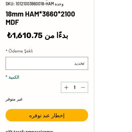
وحدة SKU: 10121003660018-HAM
2100*3660*18mm HAM
MDF
سع
بدءًا من
1,610.75₺
الب
*
Ödeme Şekli
الكمية
*
غير متوفر
إخطار عند توفره
çift tarafı zımparalanmış