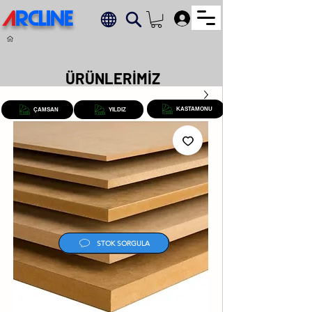
A
RCLINE
.
ÜRÜNLERİMİZ
KASTAMONU
ÇAMSAN
YILDIZ
STOK SORGULA