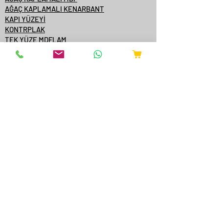
AĞAÇ KAPLAMALI KENARBANT
KAPI YÜZEYİ
KONTRPLAK
TEK YÜZE MDFLAM
MDF/SUNTA KATALOGLARI
ÇAMSAN ORDU
YILDIZ ENTEGRE
KASTAMONU ENTEGRE
ÇAMSAN ENTEGRE
TAVERPAN
STARWOOD
AGT
ONLİNE SATIŞ
YANGINA DAYANIKLI AKSESUARLAR
EXTRUDER MAKİNELERİ
BAKIR FIRIN EKİPMANLARI
METALLER
HAKKIMIZDA
SERTİFİKALAR
BLOK
FORUM