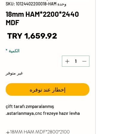
وحدة SKU: 10124402200018-HAM
2440*2200*18mm HAM
MDF
ال
الكمية
*
غير متوفر
إخطار عند توفره
çift tarafı zımparalanmış
astarlanmaya,cnc frezeye hazır levha.
2100*2800*18MM HAM MDF