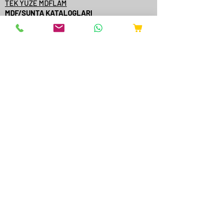
TEK YÜZE MDFLAM
MDF/SUNTA KATALOGLARI
ÇAMSAN ORDU
YILDIZ ENTEGRE
KASTAMONU ENTEGRE
ÇAMSAN ENTEGRE
TAVERPAN
STARWOOD
AGT
ONLİNE SATIŞ
YANGINA DAYANIKLI AKSESUARLAR
EXTRUDER MAKİNELERİ
BAKIR FIRIN EKİPMANLARI
METALLER
HAKKIMIZDA
SERTİFİKALAR
BLOK
FORUM
SİTE İÇİ ÜRÜN ARAMA
TAZE GIDA ÜRÜNLERİ
TARIM ÜRÜNLERİ
İLETİŞİM