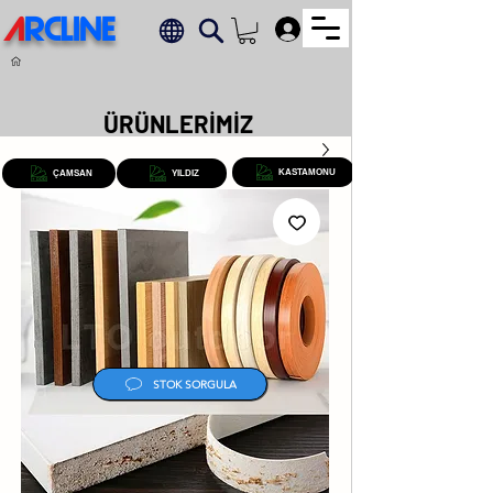
A
RCLINE
.
ÜRÜNLERİMİZ
KASTAMONU
ÇAMSAN
YILDIZ
STOK SORGULA