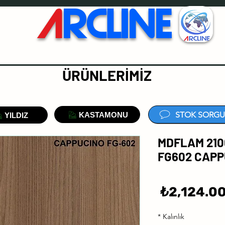
A
RCLINE
ÜRÜNLERİMİZ
STOK SORGU
KASTAMONU
YILDIZ
MDFLAM 210
FG602 CAPP
سعر
2,124.00
البيع
*
Kalınlık