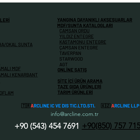
YANGINA DAYANIKLI AKSESUARLAR
LERİ
MDF/SUNTA KATALOGLARI
ÇAMSAN ORDU
YILDIZ ENTEGRE
KASTAMONU ENTEGRE
HA/OKAL SUNTA
ÇAMSAN ENTEGRE
TAVERPAN
STARWOOD
M
AGT
AMALI MDF
ONLİNE SATIŞ
AMALI KENARBANT
İ
SİTE İÇİ ÜRÜN ARAMA
TAZE GIDA ÜRÜNLERİ
TARIM ÜRÜNLERİ
MDFLAM
🇹🇷
A
RCLINE IC VE DIS TIC.LTD.STI.
🇰🇿
A
RCLINE LLP
info@arcline.com.tr
+90(850) 757 71
+90 (54
3) 454 7691