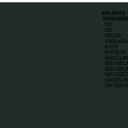
ANA SAYFA
ORMAN ÜRÜN
MDF
HDF
MDFLAM
YONGA LEV
SUNTA
SUNTALAM
GLOSSYLA
AĞAÇ KAPL
AĞAÇ KAPL
KAPI YÜZEY
KONTRPLAK
TEK YÜZE 