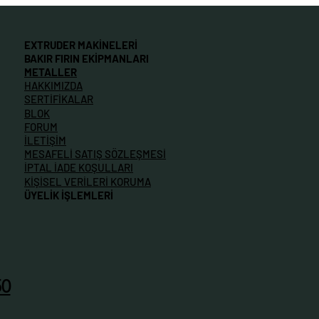
EXTRUDER MAKİNELERİ
BAKIR FIRIN EKİPMANLARI
METALLER
HAKKIMIZDA
SERTİFİKALAR
BLOK
FORUM
İLETİŞİM
MESAFELİ SATIŞ SÖZLEŞMESİ
İPTAL İADE KOŞULLARI
KİŞİSEL VERİLERİ KORUMA
ÜYELİK İŞLEMLERİ
50