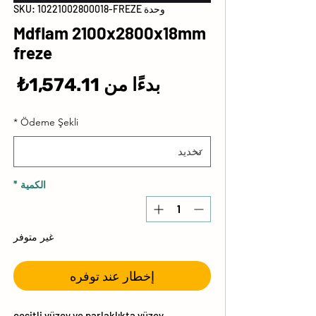
وحدة SKU: 10221002800018-FREZE
Mdflam 2100x2800x18mm
freze
سع
بدءًا من
1,574.11₺
الب
*
Ödeme Şekli
الكمية
*
غير متوفر
إخطار عند توفره
çeşitli yüzey ve parlaklıkta yüzey