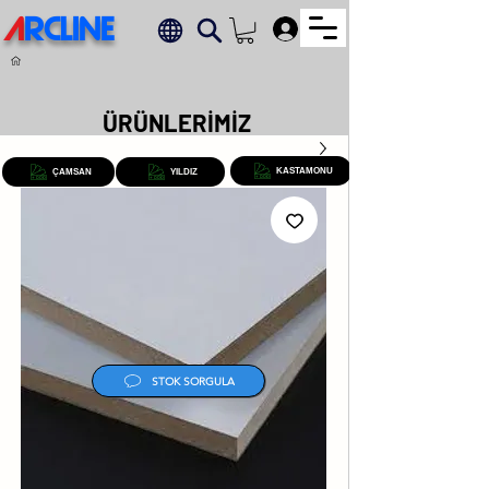
A
RCLINE
.
ÜRÜNLERİMİZ
KASTAMONU
ÇAMSAN
YILDIZ
STOK SORGULA