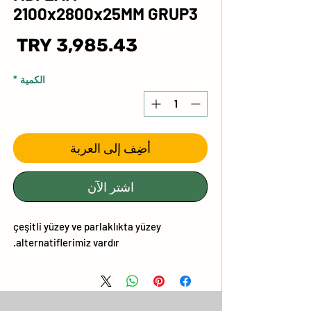
2100x2800x25MM GRUP3
ال
الكمية
*
أضِف إلى العربة
اشترِ الآن
çeşitli yüzey ve parlaklıkta yüzey
alternatiflerimiz vardır.