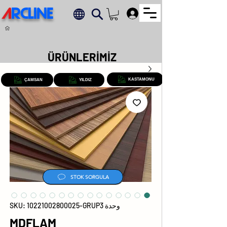
A
RCLINE
.
ÜRÜNLERİMİZ
KASTAMONU
ÇAMSAN
YILDIZ
STOK SORGULA
وحدة SKU: 10221002800025-GRUP3
MDFLAM