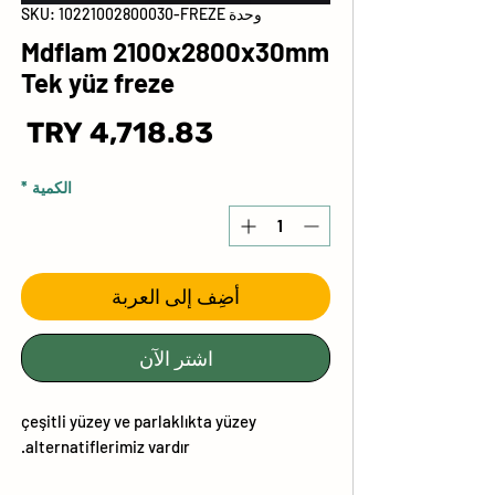
وحدة SKU: 10221002800030-FREZE
Mdflam 2100x2800x30mm
Tek yüz freze
ال
الكمية
*
أضِف إلى العربة
اشترِ الآن
çeşitli yüzey ve parlaklıkta yüzey
alternatiflerimiz vardır.