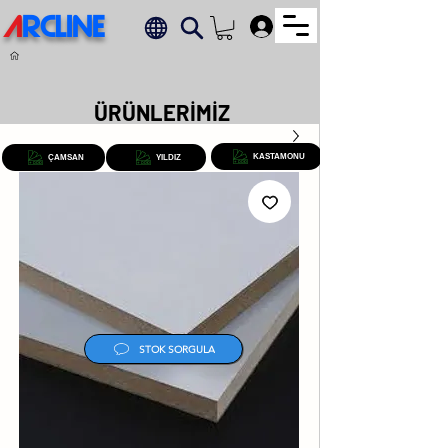
A
RCLINE
.
ÜRÜNLERİMİZ
KASTAMONU
ÇAMSAN
YILDIZ
STOK SORGULA