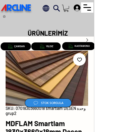
A
RCLINE
.
ÜRÜNLERİMİZ
KASTAMONU
ÇAMSAN
YILDIZ
STOK SORGULA
وحدة SKU: 07018303660018 smartlam DESEN
grup2
MDFLAM Smartlam
1830x3660x18mm Desen