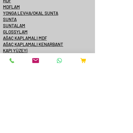
HDF
MDFLAM
YONGA LEVHA/OKAL SUNTA
SUNTA
SUNTALAM
GLOSSYLAM
AĞAÇ KAPLAMALI MDF
AĞAÇ KAPLAMALI KENARBANT
KAPI YÜZEYİ
KONTRPLAK
TEK YÜZE MDFLAM
MDF/SUNTA KATALOGLARI
ÇAMSAN ORDU
YILDIZ ENTEGRE
KASTAMONU ENTEGRE
ÇAMSAN ENTEGRE
TAVERPAN
STARWOOD
AGT
ONLİNE SATIŞ
YANGINA DAYANIKLI AKSESUARLAR
EXTRUDER MAKİNELERİ