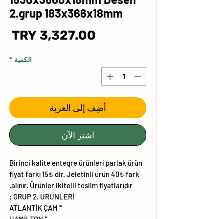
2.grup 183x366x18mm
ال
الكمية
*
أضِف إلى العربة
اشترِ الآن
Birinci kalite entegre ürünleri parlak ürün
fiyat farkı 15₺ dir. Jeletinli ürün 40₺ fark
alınır. Ürünler ikitelli teslim fiyatlarıdır.
GRUP 2. ÜRÜNLERİ :
* ATLANTİK ÇAM