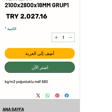
2100x2800x18MM GRUP1
ال
الكمية
*
أضِف إلى العربة
اشترِ الآن
680 kg/m3 yoğunluklu mdf
ANA SAYFA