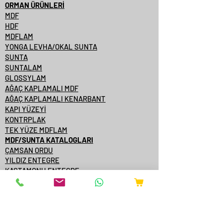
ORMAN ÜRÜNLERİ
MDF
HDF
MDFLAM
YONGA LEVHA/OKAL SUNTA
SUNTA
SUNTALAM
GLOSSYLAM
AĞAÇ KAPLAMALI MDF
AĞAÇ KAPLAMALI KENARBANT
KAPI YÜZEYİ
KONTRPLAK
TEK YÜZE MDFLAM
MDF/SUNTA KATALOGLARI
ÇAMSAN ORDU
YILDIZ ENTEGRE
KASTAMONU ENTEGRE
ÇAMSAN ENTEGRE
TAVERPAN
STARWOOD
AGT
ONLİNE SATIŞ