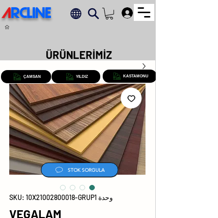
A
RCLINE
.
ÜRÜNLERİMİZ
KASTAMONU
ÇAMSAN
YILDIZ
STOK SORGULA
وحدة SKU: 10X21002800018-GRUP1
VEGALAM